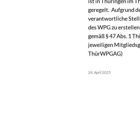
ist in Thüringen im
geregelt. Aufgrund 
verantwortliche Stel
des WPG zu erstelle
gemäß § 47 Abs. 1 Th
jeweiligen Mitglieds
ThürWPGAG)
24. April 2025