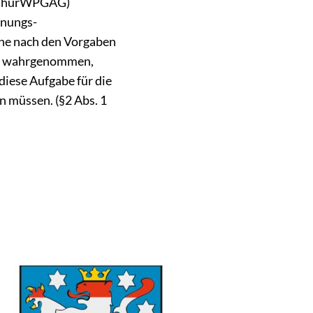
 (ThürWPGAG)
anungs-
Gemeinde Günstedt
äne nach den Vorgaben
Landgemeinde Kindelbrüc
is wahrgenommen,
iese Aufgabe für die
 müssen. (§2 Abs. 1