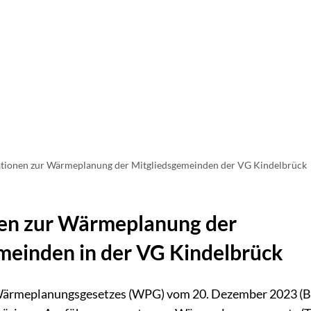
BÜRGER & VERWALTUNG
Verwaltung
Le
Bildung & Erziehung
Fo
Ki
Soziales
Sa
Sc
tionen zur Wärmeplanung der Mitgliedsgemeinden der VG Kindelbrück
Bauen & Wohnen
Mi
Ver- & Entsorgung
E-
en zur Wärmeplanung der
Au
meinden in der VG Kindelbrück
Ha
Be
ärmeplanungsgesetzes (WPG) vom 20. Dezember 2023 (BGB