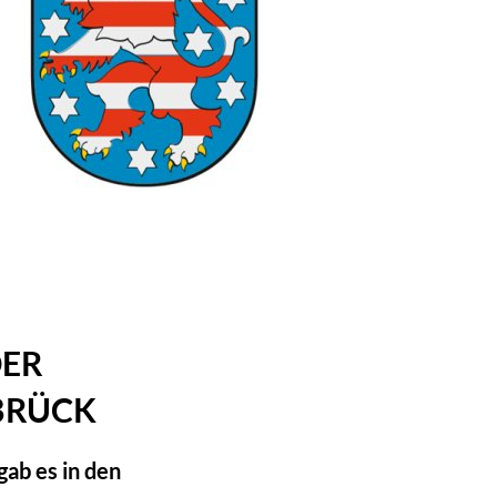
NG DER
BRÜCK
ab es in den