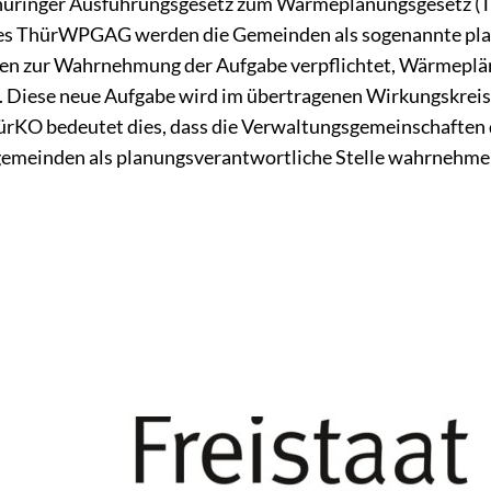
 Thüringer Ausführungsgesetz zum Wärmeplanungsgesetz
des ThürWPGAG werden die Gemeinden als sogenannte pl
len zur Wahrnehmung der Aufgabe verpflichtet, Wärmepl
n. Diese neue Aufgabe wird im übertragenen Wirkungskre
ürKO bedeutet dies, dass die Verwaltungsgemeinschaften d
gemeinden als planungsverantwortliche Stelle wahrnehmen