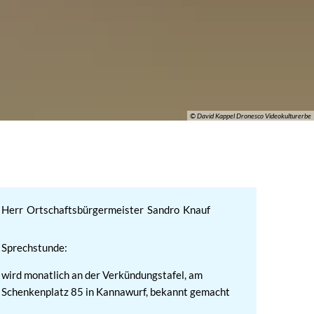
Gemeinde Günstedt
Landgemeinde Kindelbrüc
© David Kappel Dronesco Videokulturerbe
Herr
Ortschaftsbürgermeister
Sandro
Knauf
Herr Ortschaftsbürge
Sprechstunde:
wird monatlich an der Verkündungstafel, am
Schenkenplatz 85 in Kannawurf, bekannt gemacht