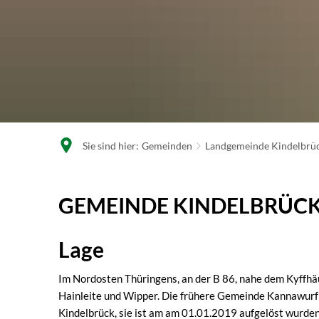
Sie sind hier:
Gemeinden
Landgemeinde Kindelbrü
Ortsteil
GEMEINDE KINDELBRÜC
Kannawurf
Lage
Im Nordosten Thüringens, an der B 86, nahe dem Kyffhä
Hainleite und Wipper. Die frühere Gemeinde Kannawurf
Kindelbrück, sie ist am am 01.01.2019 aufgelöst wurden