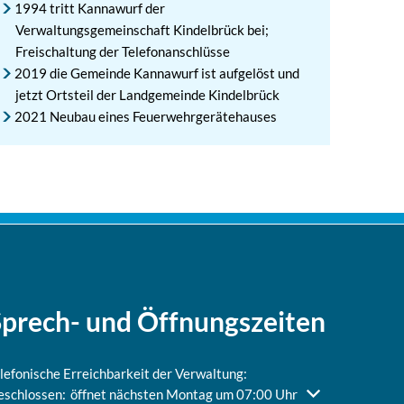
1994 tritt Kannawurf der
Verwaltungsgemeinschaft Kindelbrück bei;
Freischaltung der Telefonanschlüsse
2019 die Gemeinde Kannawurf ist aufgelöst und
jetzt Ortsteil der Landgemeinde Kindelbrück
2021 Neubau eines Feuerwehrgerätehauses
Sprech- und Öffnungszeiten
lefonische Erreichbarkeit der Verwaltung:
icken, um weitere Öffnungs- oder Schließzeiten auszublenden
eschlossen:
öffnet nächsten Montag um 07:00 Uhr