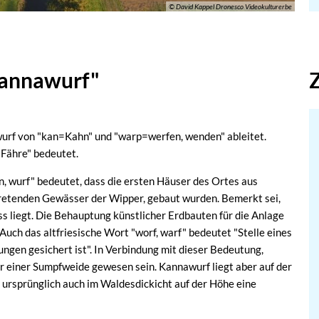
© David Kappel Dronesco Videokulturerbe
Kannawurf"
wurf von "kan=Kahn" und "warp=werfen, wenden" ableitet.
 Fähre" bedeutet.
en, wurf" bedeutet, dass die ersten Häuser des Ortes aus
tretenden Gewässer der Wipper, gebaut wurden. Bemerkt sei,
s liegt. Die Behauptung künstlicher Erdbauten für die Anlage
Auch das altfriesische Wort "worf, warf" bedeutet "Stelle eines
gen gesichert ist". In Verbindung mit dieser Bedeutung,
 einer Sumpfweide gewesen sein. Kannawurf liegt aber auf der
s ursprünglich auch im Waldesdickicht auf der Höhe eine