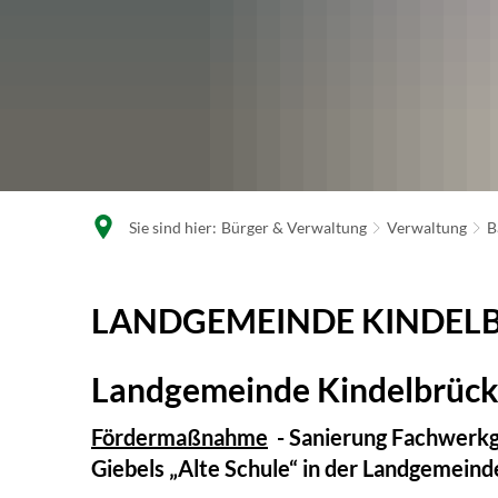
Sie sind hier:
Bürger & Verwaltung
Verwaltung
B
Landgemeinde
LANDGEMEINDE KINDEL
Kindelbrück
Landgemeinde Kindelbrüc
Fördermaßnahme
- Sanierung Fachwerkg
Giebels „Alte Schule“ in der Landgemeind