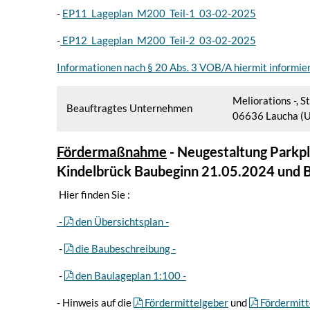
-
EP11_Lageplan_M200_Teil-1_03-02-2025
-
EP12_Lageplan_M200_Teil-2_03-02-2025
Informationen nach § 20 Abs. 3 VOB/A hiermit informie
Meliorations -, 
Beauftragtes Unternehmen
06636 Laucha (U
Fördermaßnahme
- Neugestaltung Parkpla
Kindelbrück Baubeginn 21.05.2024 und 
Hier finden Sie :
-
den Übersichtsplan -
-
die Baubeschreibung -
-
den Baulageplan 1:100 -
- Hinweis auf die
Fördermittelgeber
und
Fördermitt