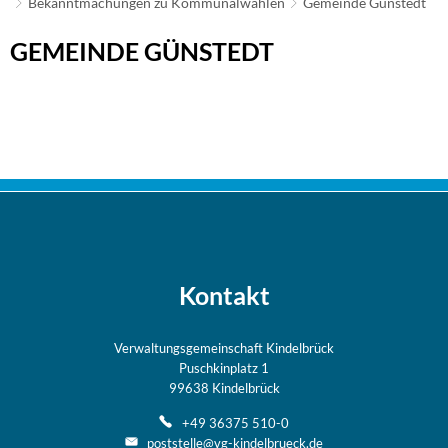
Bekanntmachungen zu Kommunalwahlen
Gemeinde Günstedt
Gemeinde
GEMEINDE GÜNSTEDT
Günstedt
Kontakt
Verwaltungsgemeinschaft Kindelbrück
Puschkinplatz 1
99638 Kindelbrück
+49 36375 510-0
poststelle@vg-kindelbrueck.de