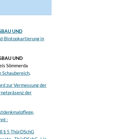
GBAU UND
d-Biotopkartierung in
GBAU UND
reis Sömmerda
m Schaubereich
.
ord zur Vermessung der
rnetpräsenz der
stdenkmalpflege,
nt :
äß § 5 ThürDSchG