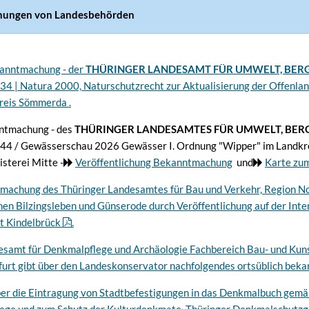
hungen von Landesbehörden
kanntmachung - der
THÜRINGER LANDESAMT FÜR UMWELT, BER
 34 | Natura 2000, Naturschutzrecht zur Aktualisierung der Offenlan
reis Sömmerda .
nntmachung - des
THÜRINGER LANDESAMTES FÜR UMWELT, BER
 44 / Gewässerschau 2026 Gewässer I. Ordnung "Wipper" im Landk
sterei Mitte -
Veröffentlichung Bekanntmachung
und
Karte zu
nmachung des Thüringer Landesamtes für Bau und Verkehr, Region N
n Bilzingsleben und Günserode durch Veröffentlichung auf der Inte
t Kindelbrück
.
esamt für Denkmalpflege und Archäologie Fachbereich Bau- und Kun
urt gibt über den Landeskonservator nachfolgendes ortsüblich bekan
ber die Eintragung von Stadtbefestigungen in das Denkmalbuch gem