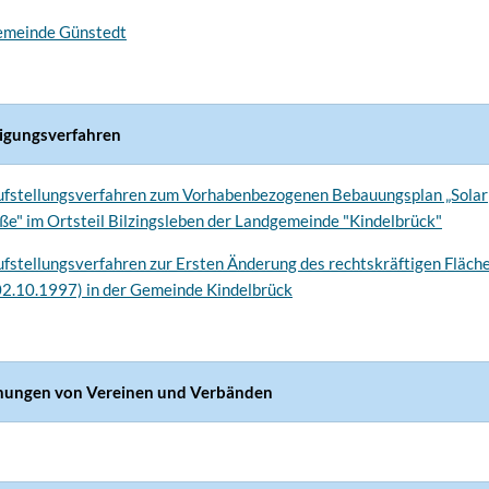
emeinde Günstedt
ligungsverfahren
aufstellungsverfahren zum Vorhabenbezogenen Bebauungsplan „Solarp
e" im Ortsteil Bilzingsleben der Landgemeinde "Kindelbrück"
aufstellungsverfahren zur Ersten Änderung des rechtskräftigen Fläc
(02.10.1997) in der Gemeinde Kindelbrück
hungen von Vereinen und Verbänden