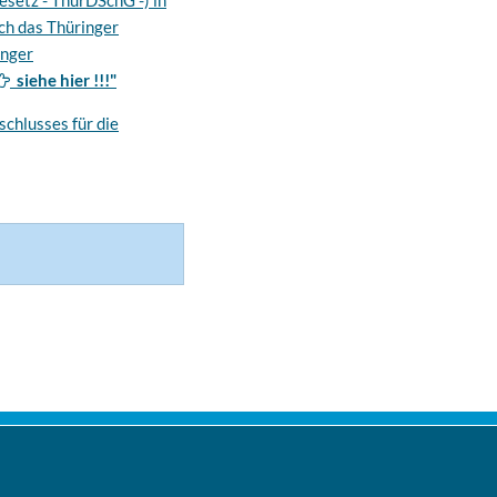
setz - ThürDSchG -) in
ch das Thüringer
inger
siehe hier !!!"
schlusses für die