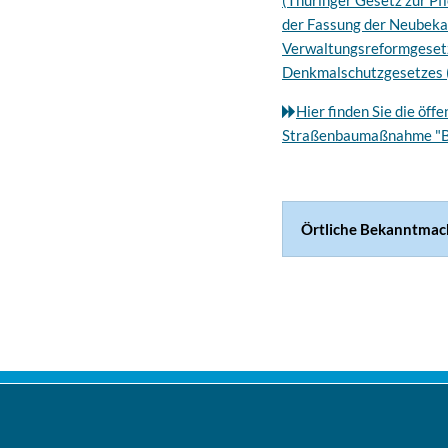
(Thüringer Gesetz zur Pf
der Fassung der Neubekan
Verwaltungsreformgesetz 
Denkmalschutzgesetzes 
Hier finden Sie die öf
Straßenbaumaßnahme "B4
Örtliche Bekanntma