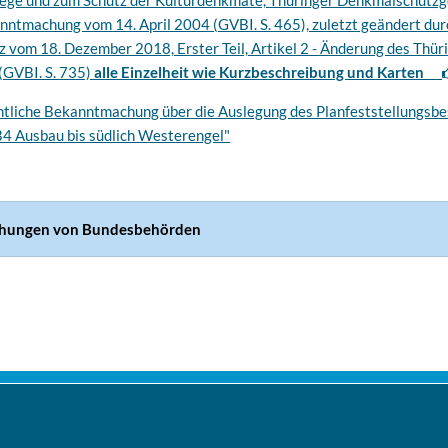
lege und zum Schutz der Kulturdenkmate, Thüringer Denkmalschutzge
ntmachung vom 14. April 2004 (GVBI. S. 465), zuletzt geändert dur
vom 18. Dezember 2018, Erster Teil, Artikel 2 - Änderung des Thür
(GVBI. S. 735)
alle Einzelheit wie Kurzbeschreibung und Karten
fentliche Bekanntmachung über die Auslegung des Planfeststellungsbe
 Ausbau bis südlich Westerengel"
chungen von Bundesbehörden