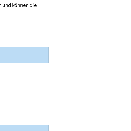
n und können die
Gemeinde Günstedt
Landgemeinde Kindelbrüc